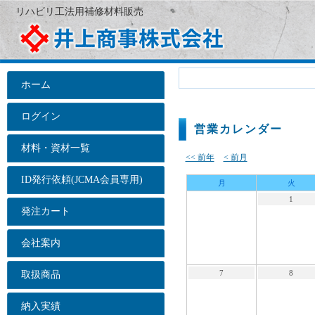
リハビリ工法用補修材料販売
ホーム
ログイン
営業カレンダー
材料・資材一覧
<< 前年
< 前月
ID発行依頼(JCMA会員専用)
月
火
1
発注カート
会社案内
7
8
取扱商品
納入実績