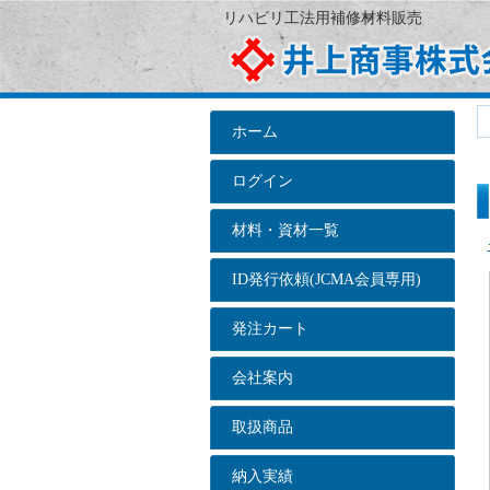
リハビリ工法用補修材料販売
ホーム
ログイン
材料・資材一覧
ID発行依頼(JCMA会員専用)
発注カート
会社案内
取扱商品
納入実績