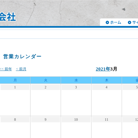
営業カレンダー
2021年
3月
<< 前年
< 前月
月
火
水
木
1
2
3
4
5
8
9
10
11
1