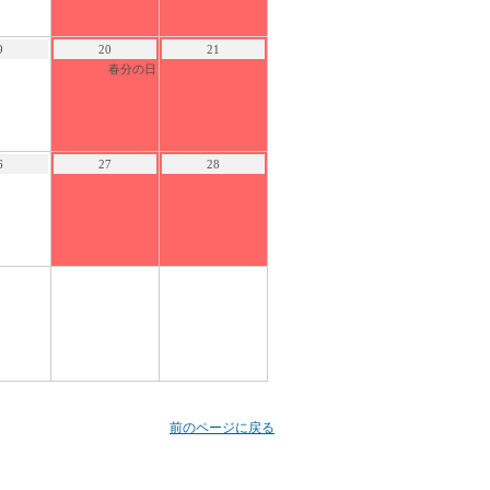
9
20
21
春分の日
6
27
28
前のページに戻る