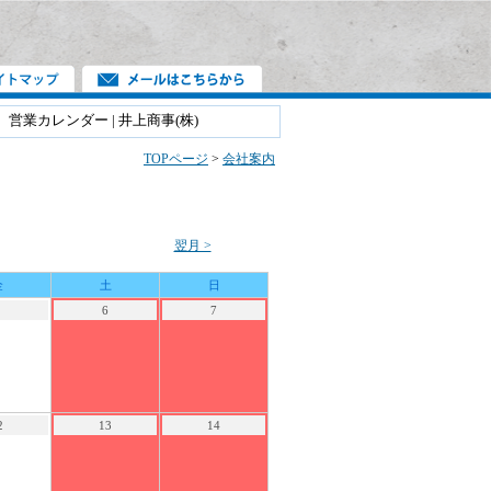
営業カレンダー | 井上商事(株)
TOPページ
>
会社案内
翌月 >
金
土
日
6
7
2
13
14