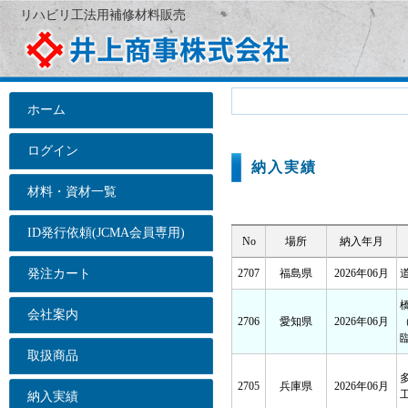
リハビリ工法用補修材料販売
ホーム
ログイン
納入実績
材料・資材一覧
ID発行依頼(JCMA会員専用)
No
場所
納入年月
発注カート
2707
福島県
2026年06月
会社案内
2706
愛知県
2026年06月
臨
取扱商品
2705
兵庫県
2026年06月
納入実績