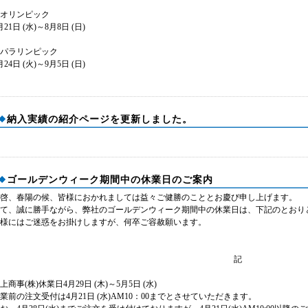
オリンピック
月21日 (水)～8月8日 (日)
パラリンピック
月24日 (火)～9月5日 (日)
納入実績の紹介ページを更新しました。
ゴールデンウィーク期間中の休業日のご案内
啓、春陽の候、皆様におかれましては益々ご健勝のこととお慶び申し上げます。
さて、誠に勝手ながら、弊社のゴールデンウィーク期間中の休業日は、下記のとおり
様にはご迷惑をお掛けしますが、何卒ご容赦願います。
記
上商事(株)休業日4月29日 (木)～5月5日 (水)
業前の注文受付は4月21日 (水)AM10：00までとさせていただきます。