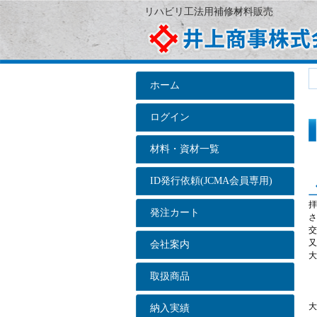
リハビリ工法用補修材料販売
ホーム
ログイン
材料・資材一覧
ID発行依頼(JCMA会員専用)
拝
発注カート
さ
交
又
会社案内
大
取扱商品
大
納入実績