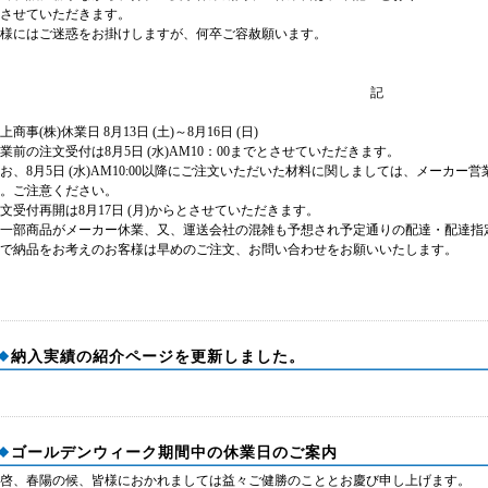
させていただきます。
様にはご迷惑をお掛けしますが、何卒ご容赦願います。
記
上商事(株)休業日 8月13日 (土)～8月16日 (日)
業前の注文受付は8月5日 (水)AM10：00までとさせていただきます。
お、8月5日 (水)AM10:00以降にご注文いただいた材料に関しましては、メーカー営
。ご注意ください。
文受付再開は8月17日 (月)からとさせていただきます。
一部商品がメーカー休業、又、運送会社の混雑も予想され予定通りの配達・配達指
で納品をお考えのお客様は早めのご注文、お問い合わせをお願いいたします。
納入実績の紹介ページを更新しました。
ゴールデンウィーク期間中の休業日のご案内
啓、春陽の候、皆様におかれましては益々ご健勝のこととお慶び申し上げます。