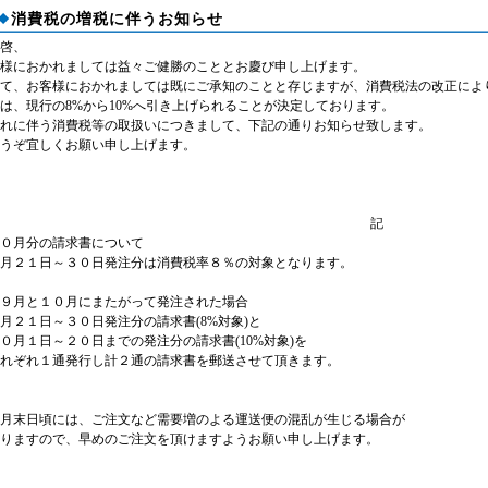
消費税の増税に伴うお知らせ
啓、
様におかれましては益々ご健勝のこととお慶び申し上げます。
て、お客様におかれましては既にご承知のことと存じますが、消費税法の改正によ
は、現行の8%から10%へ引き上げられることが決定しております。
れに伴う消費税等の取扱いにつきまして、下記の通りお知らせ致します。
うぞ宜しくお願い申し上げます。
記
０月分の請求書について
月２１日～３０日発注分は消費税率８％の対象となります。
９月と１０月にまたがって発注された場合
月２１日～３０日発注分の請求書(8%対象)と
０月１日～２０日までの発注分の請求書(10%対象)を
れぞれ１通発行し計２通の請求書を郵送させて頂きます。
月末日頃には、ご注文など需要増のよる運送便の混乱が生じる場合が
有りますので、早めのご注文を頂けますようお願い申し上げます。