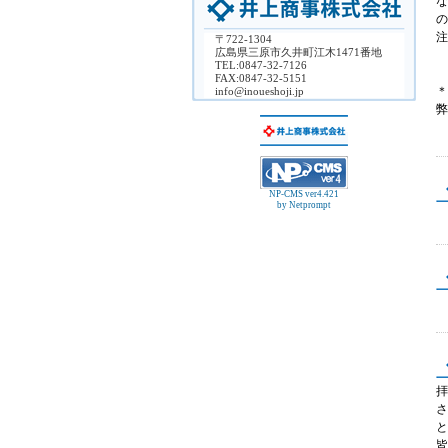
な
の
注
〒722-1304
広島県三原市久井町江木1471番地
TEL:0847-32-7126
FAX:0847-32-5151
＊
info@inoueshoji.jp
弊
NP-CMS ver4.421
by Netprompt
拝
さ
と
皆