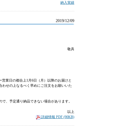
納入実績
2019/12/09
敬具
カー営業日の都合上1月6日（月）以降のお届けと
合わせの上なるべく早めにご注文をお願いいた
ので、予定通り納品できない場合があります。
。
以上
詳細情報 PDF (90KB)