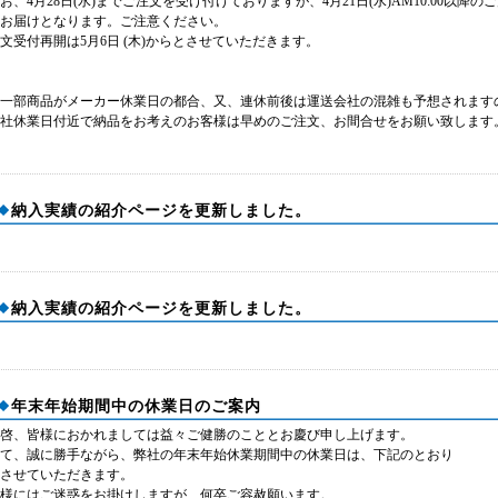
お、4月28日(水)までご注文を受け付けておりますが、4月21日(水)AM10:00以降
お届けとなります。ご注意ください。
文受付再開は5月6日 (木)からとさせていただきます。
一部商品がメーカー休業日の都合、又、連休前後は運送会社の混雑も予想されます
社休業日付近で納品をお考えのお客様は早めのご注文、お間合せをお願い致します
納入実績の紹介ページを更新しました。
納入実績の紹介ページを更新しました。
年末年始期間中の休業日のご案内
啓、皆様におかれましては益々ご健勝のこととお慶び申し上げます。
て、誠に勝手ながら、弊社の年末年始休業期間中の休業日は、下記のとおり
させていただきます。
様にはご迷惑をお掛けしますが、何卒ご容赦願います。