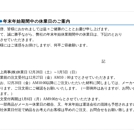
年末年始期間中の休業日のご案内
啓、皆様におかれましては益々ご健勝のこととお慶び申し上げます。
て、誠に勝手ながら、弊社の年末年始休業期間中の休業日は、下記のとおり
させていただきます。
様にはご迷惑をお掛けしますが、何卒ご容赦願います。
記
上商事(株)休業日 12月28日（土）～1月5日（日）
業前の注文受付は12月27日（金）AM10：00までとさせていただきます。
お、12月20日（金）AM10:00以降にご注文いただいた材料に関しましては、メー
ります。ご注文前にご確認をお願いいたします。（一部例外はありますが、お問い
ます。）
文受付再開は1月6日（月）AM9:00からとさせていただきます。
一部商品がメーカー休業日の都合、又、年末年始は運送会社の混雑も予想されます
社休業日付近で納品をお考えのお客様は早めのご注文、お問合せをお願い致します