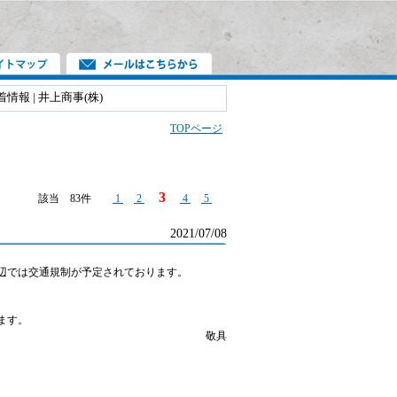
| 井上商事(株)
TOPページ
3
該当 83件
1
2
4
5
2021/07/08
辺では交通規制が予定されております。
ます。
敬具