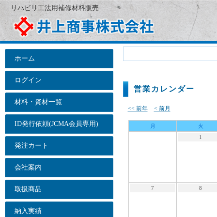
リハビリ工法用補修材料販売
ホーム
ログイン
営業カレンダー
材料・資材一覧
<< 前年
< 前月
ID発行依頼(JCMA会員専用)
月
火
1
発注カート
会社案内
7
8
取扱商品
納入実績