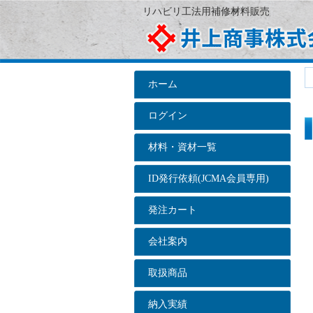
リハビリ工法用補修材料販売
ホーム
ログイン
材料・資材一覧
ID発行依頼(JCMA会員専用)
発注カート
会社案内
取扱商品
納入実績