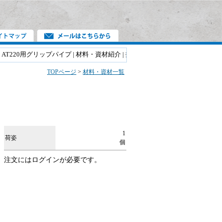
T220用グリップパイプ | 材料・資材紹介 | 井上商事(株)
TOPページ
>
材料・資材一覧
1
荷姿
個
注文にはログインが必要です。