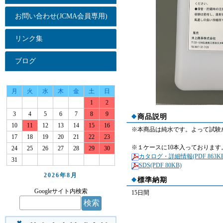
お問い合わせ(JCMA会員専用)
リンク集
ブログ
月
火
水
木
金
土
日
1
2
3
4
5
6
7
8
9
商品説明
10
11
12
13
14
15
16
※本商品は純水です。よって試験
17
18
19
20
21
22
23
※１ケースに10本入っております
24
25
26
27
28
29
30
カタログ・詳細情報(PDF 863KB
31
SDS(PDF 80KB)
2026年
8月
標準納期
Googleサイト内検索
15日間