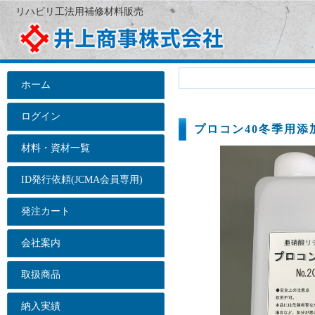
リハビリ工法用補修材料販売
ホーム
ログイン
プロコン40冬季用添
材料・資材一覧
ID発行依頼(JCMA会員専用)
発注カート
会社案内
取扱商品
納入実績