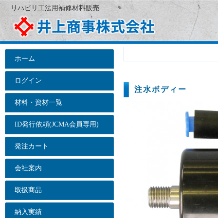
リハビリ工法用補修材料販売
ホーム
ログイン
注水ボディー
材料・資材一覧
ID発行依頼(JCMA会員専用)
発注カート
会社案内
取扱商品
納入実績